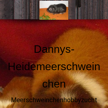
Dannys-
Heidemeerschwein
chen
Meerschweinchenhobbyzucht