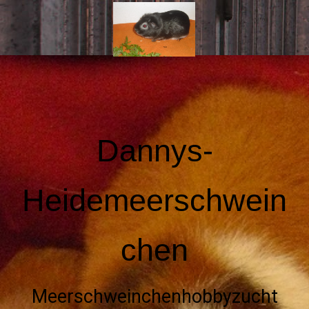
Dannys-
Heidemeerschwein
chen
Meerschweinchenhobbyzucht